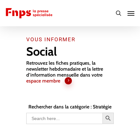
Skip
Men
to
search
main
content
VOUS INFORMER
Social
Retrouvez les fiches pratiques, la
newsletter hebdomadaire et la lettre
d’information mensuelle dans votre
espace membre
Rechercher dans la catégorie : Stratégie
Search Button
Search
for: