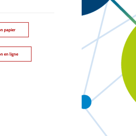
on papier
n en ligne