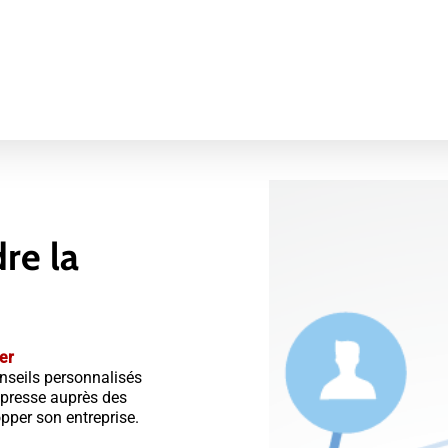
dre
la
er
seils personnalisés
 presse auprès des
opper son entreprise.