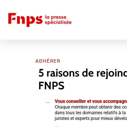
Skip
to
main
content
ADHÉRER
5
raisons
de
rejoin
FNPS
Vous conseiller et vous accompagn
Chaque membre peut obtenir des con
dans tous les domaines relatifs à la
juristes et experts pour mieux dével