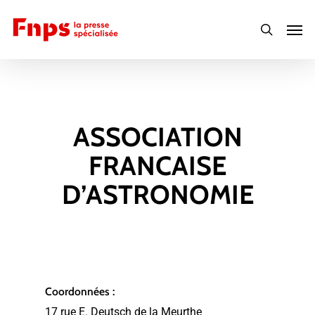
Skip
Men
to
search
main
content
ASSOCIATION
FRANCAISE
D’ASTRONOMIE
Coordonnées :
17 rue E. Deutsch de la Meurthe