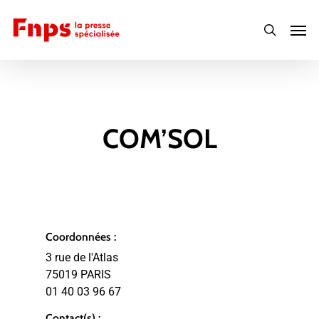
Skip
Men
to
search
main
content
COM’SOL
Coordonnées :
3 rue de l'Atlas
75019 PARIS
01 40 03 96 67
Contact(s) :