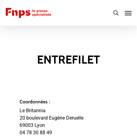
Skip
Men
to
search
main
content
ENTREFILET
Coordonnées :
Le Britannia
20 boulevard Eugène Deruelle
69003 Lyon
04 78 30 88 49