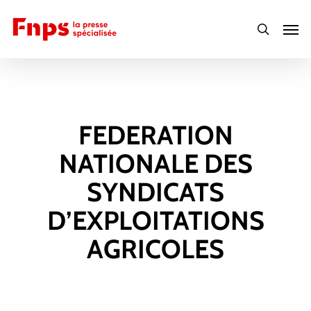
Skip
Men
to
search
main
content
FEDERATION
NATIONALE DES
SYNDICATS
D’EXPLOITATIONS
AGRICOLES