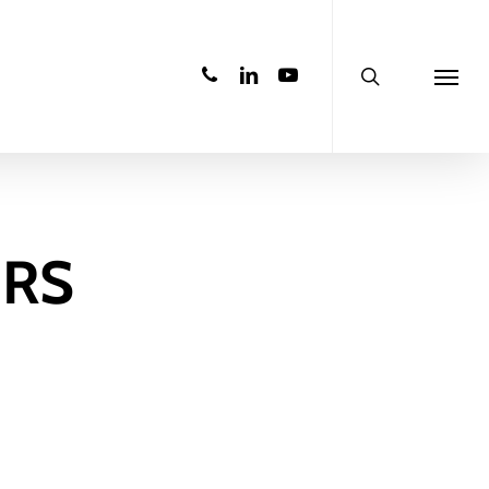
search
phone
linkedin
youtube
Menu
URS