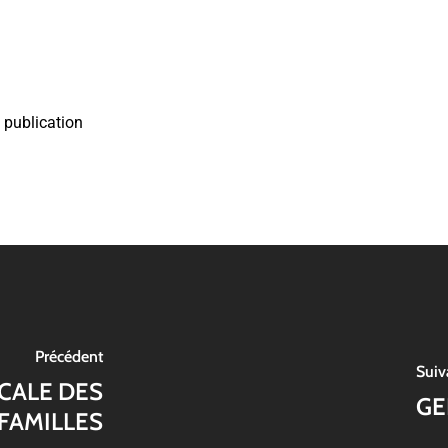
e publication
Précédent
Suiv
CALE DES
GE
FAMILLES