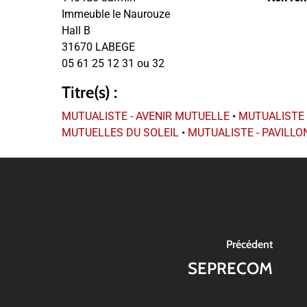
Immeuble le Naurouze
Hall B
31670 LABEGE
05 61 25 12 31 ou 32
Titre(s) :
MUTUALISTE - AVENIR MUTUELLE
•
MUTUALISTE 
MUTUELLES DU SOLEIL
•
MUTUALISTE - PAVILL
Précédent
SEPRECOM