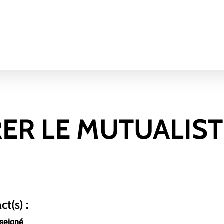
RER LE MUTUALIST
t(s) :
seigné