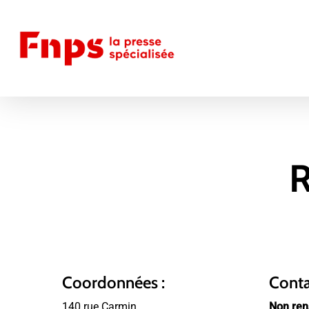
Skip
to
main
content
Coordonnées :
Contac
140 rue Carmin
Non ren