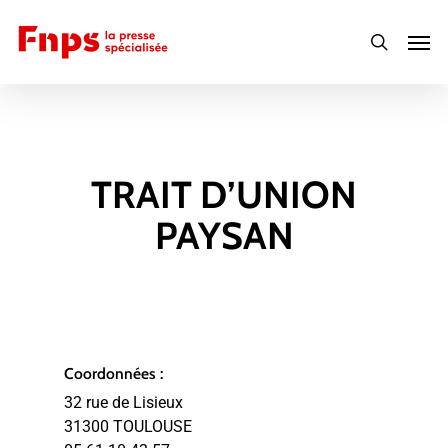
Skip
Men
to
search
main
content
TRAIT D’UNION
PAYSAN
Coordonnées :
32 rue de Lisieux
31300 TOULOUSE