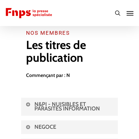
Skip
Men
to
search
main
content
NOS MEMBRES
Les titres de
publication
Commençant par :
N
N&PI - NUISIBLES ET
PARASITES INFORMATION
NEGOCE