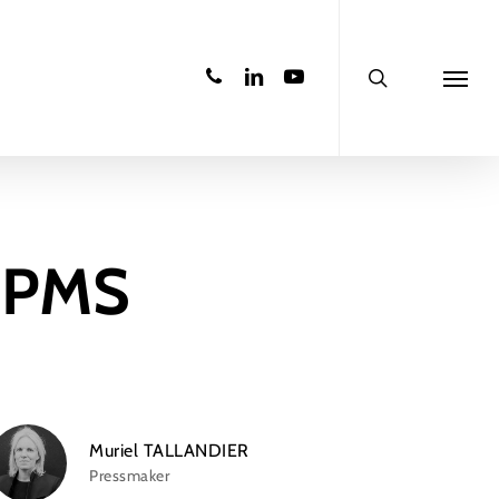
search
phone
linkedin
youtube
Menu
 SPMS
Muriel TALLANDIER
Pressmaker