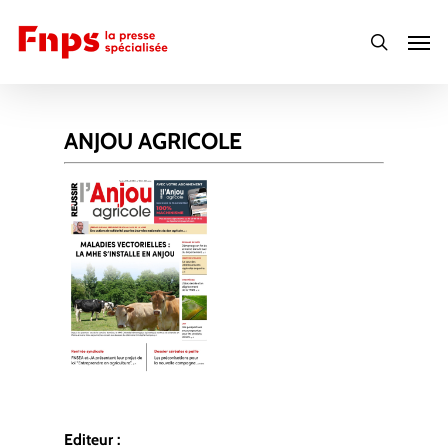
Skip
Men
to
search
main
content
ANJOU AGRICOLE
Editeur :