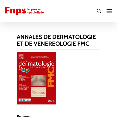
Skip
Men
to
search
main
content
ANNALES DE DERMATOLOGIE
ET DE VENEREOLOGIE FMC
Editeur :