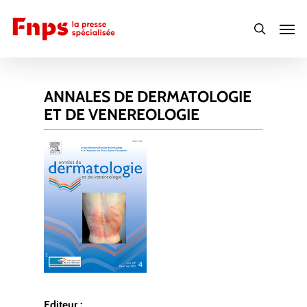
Skip
Men
to
search
main
content
ANNALES DE DERMATOLOGIE
ET DE VENEREOLOGIE
Editeur :