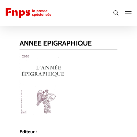
Skip
Men
to
search
main
content
ANNEE EPIGRAPHIQUE
Editeur :