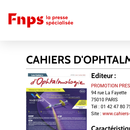
Skip
to
main
content
CAHIERS D'OPHTAL
Editeur :
PROMOTION PRES
94 rue La Fayette
75010 PARIS
Tél :
01 42 47 80 7
Site :
www.cahiers-
Caractéristiq