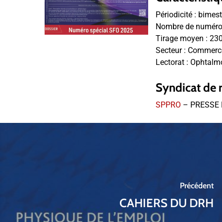
Périodicité :
bimestr
Nombre de numéros
Tirage moyen :
23
Secteur :
Commerce
Lectorat :
Ophtalmol
Syndicat de 
SPPRO
– PRESSE 
Précédent
CAHIERS DU DRH