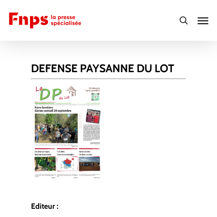
Skip
Men
to
search
main
content
DEFENSE PAYSANNE DU LOT
Editeur :