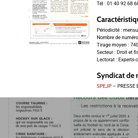
Tél :
01 40 92 68 6
Caractéristiq
Périodicité :
mensu
Nombre de numéros
Tirage moyen :
74
Secteur :
Droit et fi
Lectorat :
Experts-c
Syndicat de 
SPEJP
– PRESSE 