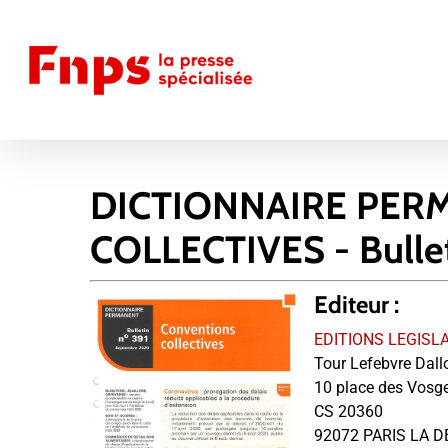
Skip
to
main
content
DICTIONNAIRE PER
COLLECTIVES - Bulle
Editeur :
EDITIONS LEGISL
Tour Lefebvre Dall
10 place des Vosg
CS 20360
92072 PARIS LA D