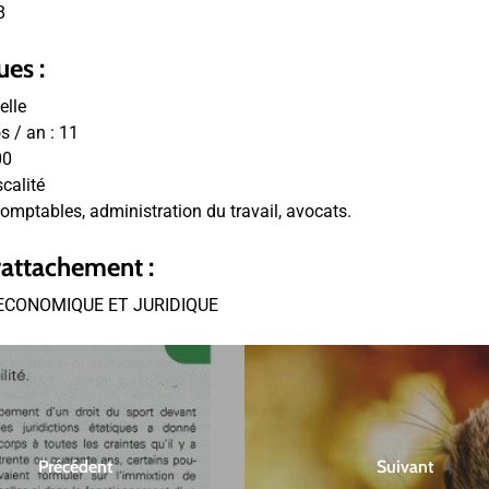
8
ues :
elle
 / an :
11
00
scalité
omptables, administration du travail, avocats.
rattachement :
ECONOMIQUE ET JURIDIQUE
Précédent
Suivant