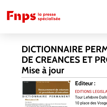
Skip
to
main
content
DICTIONNAIRE PE
DE CREANCES ET P
Mise à jour
Editeur :
EDITIONS LEGISL
Tour Lefebvre Dall
10 place des Vosg