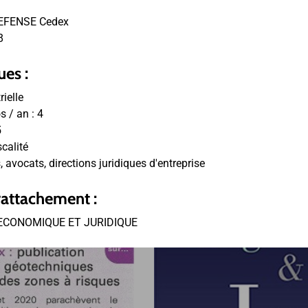
EFENSE Cedex
8
ues :
rielle
 / an :
4
5
scalité
, avocats, directions juridiques d'entreprise
rattachement :
ECONOMIQUE ET JURIDIQUE