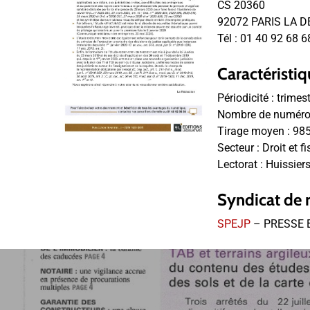
CS 20360
92072 PARIS LA D
Tél :
01 40 92 68 6
Caractéristiq
Périodicité :
trimest
Nombre de numéros
Tirage moyen :
98
Secteur :
Droit et fi
Lectorat :
Huissiers
Syndicat de 
SPEJP
– PRESSE 