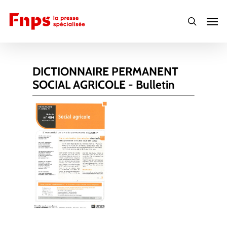
Skip
Men
to
search
main
content
DICTIONNAIRE PERMANENT
SOCIAL AGRICOLE - Bulletin