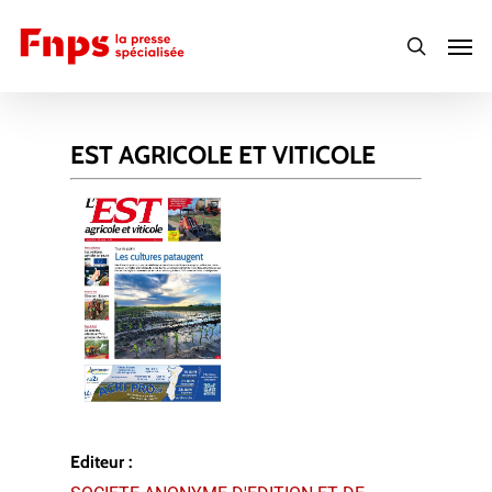
Skip
Men
to
search
main
content
EST AGRICOLE ET VITICOLE
Editeur :