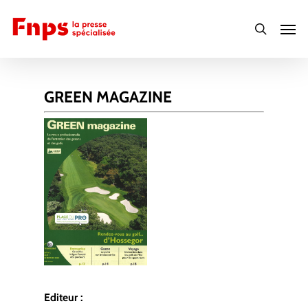
Skip
Men
to
search
main
content
GREEN MAGAZINE
Editeur :