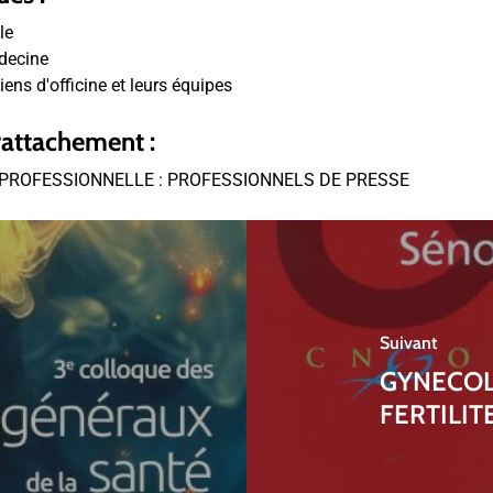
le
decine
ns d'officine et leurs équipes
rattachement :
PROFESSIONNELLE : PROFESSIONNELS DE PRESSE
Suivant
GYNECOL
FERTILIT