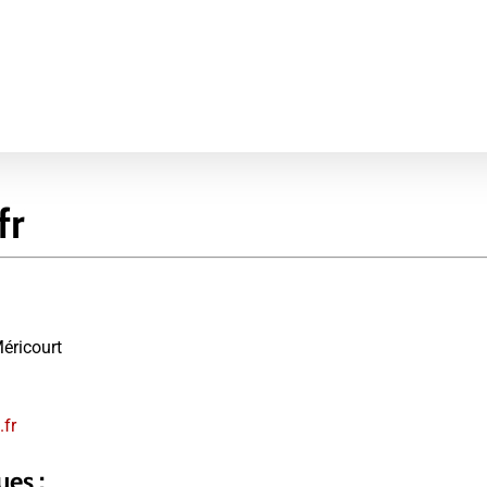
fr
Méricourt
fr
ues :