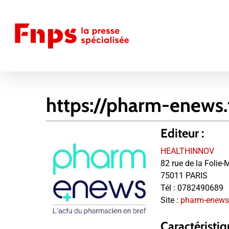
Skip
to
main
content
https://pharm-enews.
Editeur :
HEALTHINNOV
82 rue de la Folie-
75011 PARIS
Tél :
0782490689
Site :
pharm-enews.
Caractéristiq