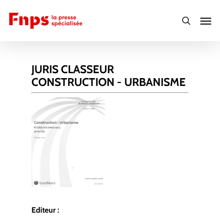
Skip
Men
to
search
main
content
JURIS CLASSEUR
CONSTRUCTION - URBANISME
Editeur :