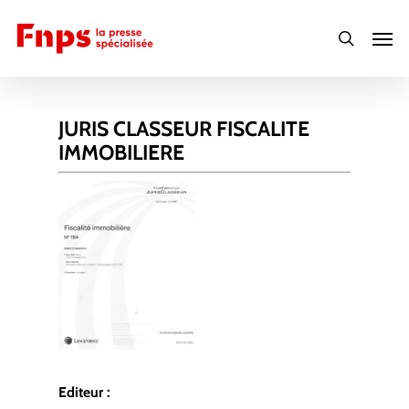
Skip
Men
to
search
main
content
JURIS CLASSEUR FISCALITE
IMMOBILIERE
Editeur :