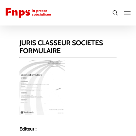
Skip
Men
to
search
main
content
JURIS CLASSEUR SOCIETES
FORMULAIRE
Editeur :