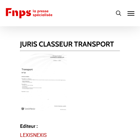
Skip
Men
to
search
main
content
JURIS CLASSEUR TRANSPORT
Editeur :
LEXISNEXIS