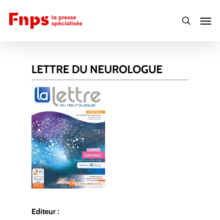
Skip
Men
to
search
main
content
LETTRE DU NEUROLOGUE
Editeur :