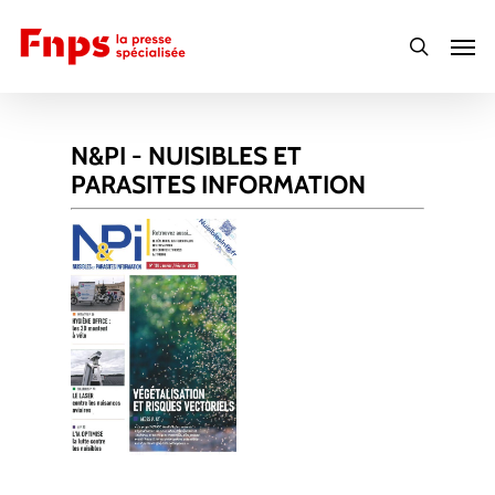
Skip
Men
to
search
main
content
N&PI - NUISIBLES ET
PARASITES INFORMATION