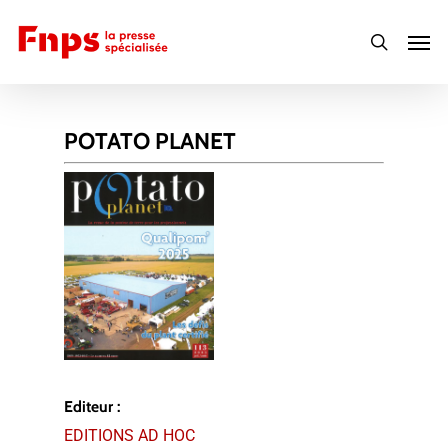
Skip
Men
to
search
main
content
POTATO PLANET
Editeur :
EDITIONS AD HOC