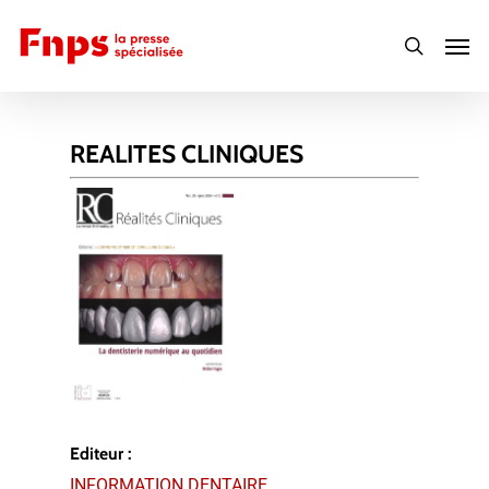
Skip
Men
to
search
main
content
REALITES CLINIQUES
Editeur :
INFORMATION DENTAIRE