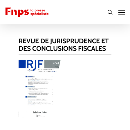
Skip
Men
to
search
main
content
REVUE DE JURISPRUDENCE ET
DES CONCLUSIONS FISCALES