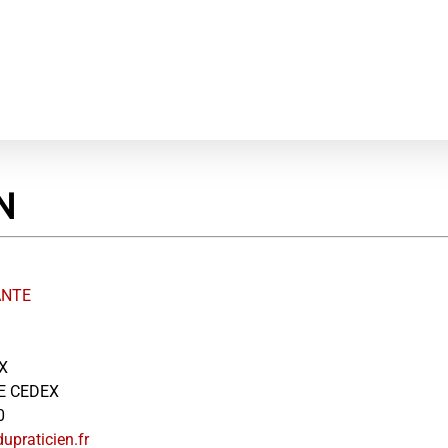
N
ANTE
X
E CEDEX
0
upraticien.fr