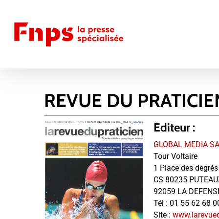
Skip
to
main
content
REVUE DU PRATICIE
Editeur :
GLOBAL MEDIA S
Tour Voltaire
1 Place des degrés
CS 80235 PUTEAU
92059 LA DEFENS
Tél :
01 55 62 68 0
Site :
www.larevued