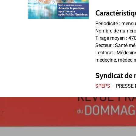
Caractéristiq
Périodicité :
mensu
Nombre de numéros
Tirage moyen :
47
Secteur :
Santé mé
Lectorat :
Médecins 
médecine, médecins
Syndicat de 
SPEPS
– PRESSE 