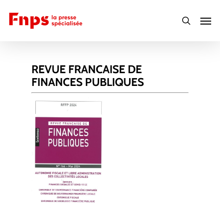
Skip
Men
to
search
main
content
REVUE FRANCAISE DE
FINANCES PUBLIQUES