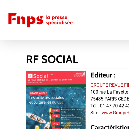
Skip
to
main
content
RF SOCIAL
Editeur :
GROUPE REVUE FI
100 rue La Fayette
75485 PARIS CEDE
Tél :
01 47 70 42 4
Site :
www.Groupe
Caractéristiq