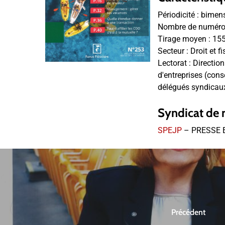
Périodicité :
bimens
Nombre de numéros
Tirage moyen :
15
Secteur :
Droit et fi
Lectorat :
Directio
d'entreprises (cons
délégués syndicaux
Syndicat de 
SPEJP
– PRESSE 
Précédent