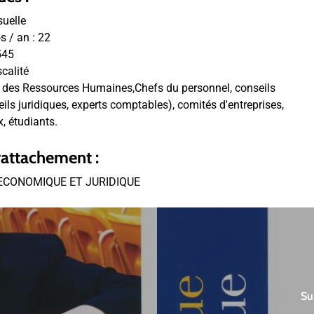
uelle
 / an :
22
545
scalité
n des Ressources Humaines,Chefs du personnel, conseils
eils juridiques, experts comptables), comités d'entreprises,
, étudiants.
rattachement :
ECONOMIQUE ET JURIDIQUE
Su