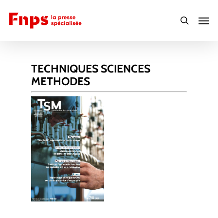
Skip
Men
to
search
main
content
TECHNIQUES SCIENCES
METHODES