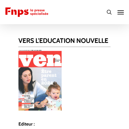
Skip
Men
to
search
main
content
VERS L'EDUCATION NOUVELLE
Editeur :