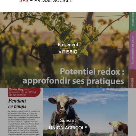
SPS
– PRESSE SOCIALE
Précédent
VITISBIO
Suivant
UNION AGRICOLE