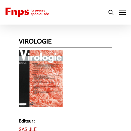
Skip
Men
to
search
main
content
VIROLOGIE
Editeur :
SAS JLE