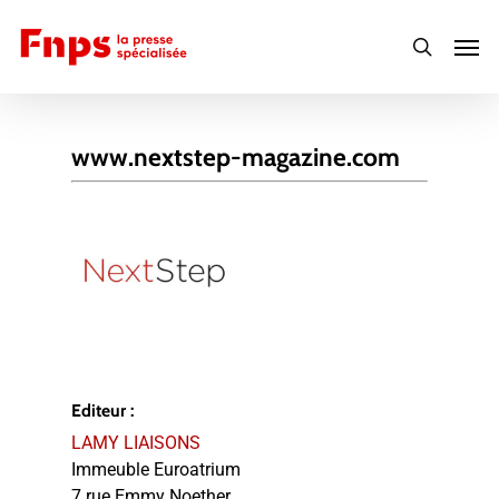
Skip
Men
to
search
main
content
www.nextstep-magazine.com
Editeur :
LAMY LIAISONS
Immeuble Euroatrium
7 rue Emmy Noether