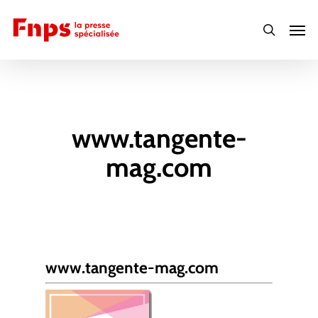
Skip
Men
to
search
main
content
www.tangente-
mag.com
www.tangente-mag.com