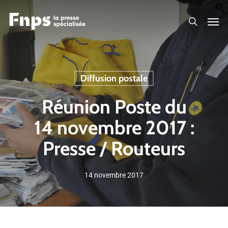
Skip
Men
to
search
main
content
Diffusion postale
Réunion Poste du
14 novembre 2017 :
Presse / Routeurs
14 novembre 2017