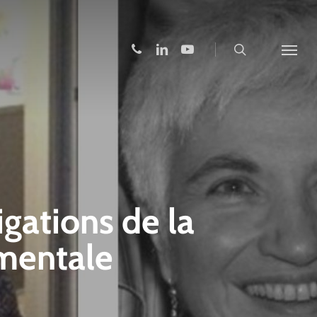
search
phone
linkedin
youtube
Menu
igations de la
ementale