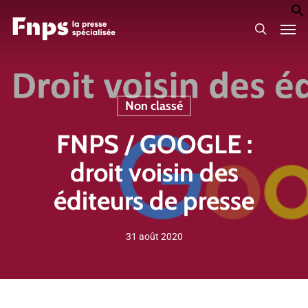
Skip
Men
to
search
main
content
Non classé
FNPS / GOOGLE :
droit voisin des
éditeurs de presse
31 août 2020