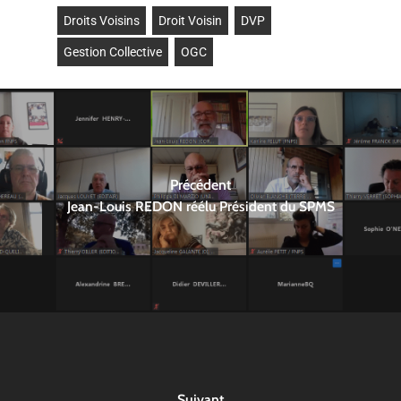
Droits Voisins
Droit Voisin
DVP
Gestion Collective
OGC
Précédent
Jean-Louis REDON réélu Président du SPMS
Suivant