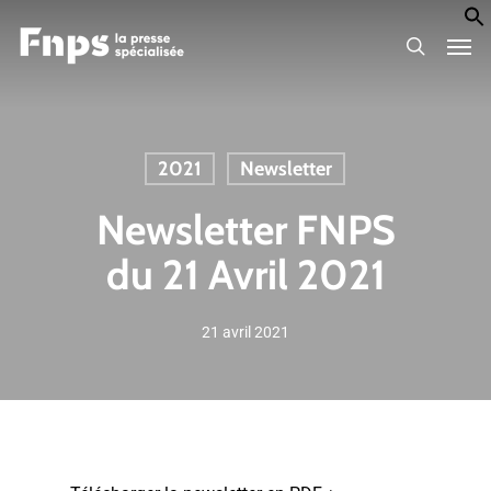
Skip
Men
to
search
main
content
2021
Newsletter
Newsletter FNPS
du 21 Avril 2021
21 avril 2021