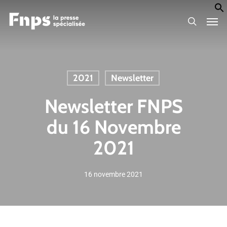
Skip
Men
to
search
main
content
2021
Newsletter
Newsletter FNPS
du 16 Novembre
2021
16 novembre 2021