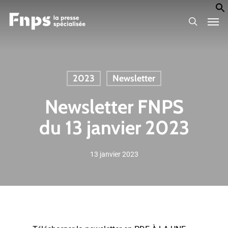
Skip
Men
to
search
main
content
2023
Newsletter
Newsletter FNPS
du 13 janvier 2023
13 janvier 2023