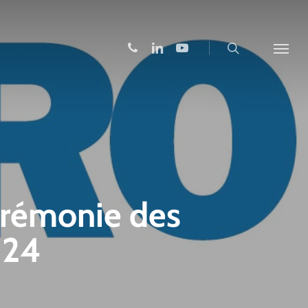
search
phone
linkedin
youtube
Menu
érémonie des
024