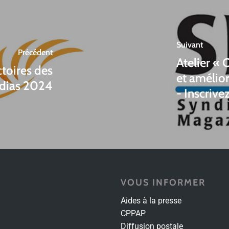
Suivant
Précédent
Atelier «
ctoires des
et amélior
dias 2024
- Inscrive
VOUS INFORMER
Aides à la presse
CPPAP
Diffusion postale