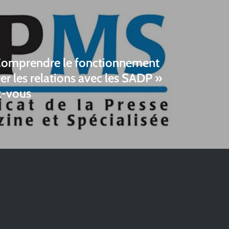
 Comprendre le fonctionnement
er les relations avec les SADP »
z-vous