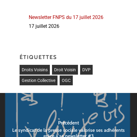
Newsletter FNPS du 17 juillet 2026
17 juillet 2026
ÉTIQUETTES
Droits Voisins
Droit Voisin
DVP
Gestion Collective
OGC
Précédent
Le syndicat de la presse sociale valorise ses adhérents
grâce à sa newsletter #3