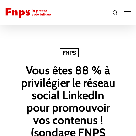
Skip
Men
to
search
main
content
FNPS
Vous êtes 88 % à
privilégier le réseau
social LinkedIn
pour promouvoir
vos contenus !
(sondage FNPS