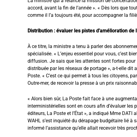
La ministre qui a relancé la mission de concertatio
accord, avant la fin de l’année ». « Dès lors que to
comme il l’a toujours été, pour accompagner la filièr
Distribution : évaluer les pistes d’amélioration d
À ce titre, la ministre a tenu à parler des abonnem
spécialisée. « L’enjeu essentiel pour vous, c’est bi
diffusion. Je sais que les attentes sont fortes pour
distribuée par les réseaux de portage », a-t-elle dit
Poste. « C’est ce qui permet à tous les citoyens, part
Outre-mer, de recevoir la presse à un prix raisonnab
« Alors bien sûr, La Poste fait face à une augmenta
interministérielles sont en cours afin d’évaluer les
éditeurs, La Poste et l’État », a indiqué Mme DATI a
WAHL s’est inquiété du dérapage budgétaire lié à sa
informé l’assistance qu’elle allait recevoir très p