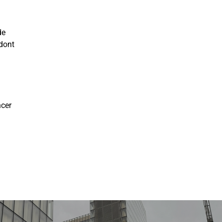
de
 dont
ncer