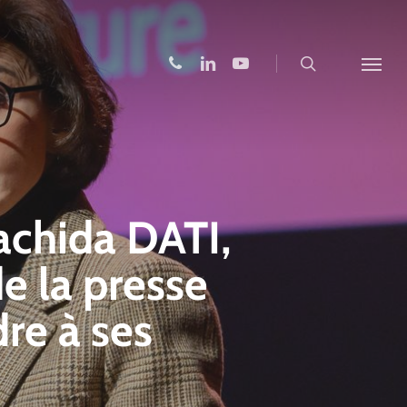
search
phone
linkedin
youtube
Menu
achida DATI,
de la presse
re à ses