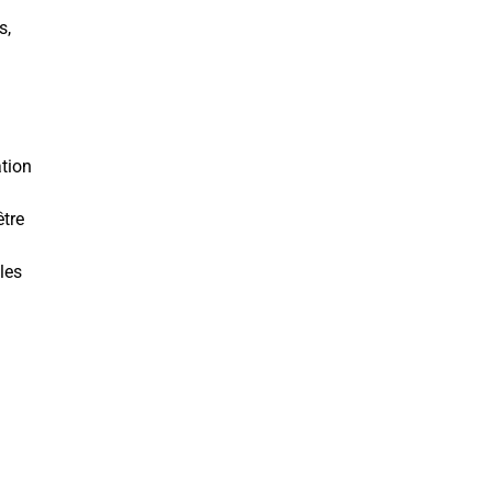
s,
ation
être
 les