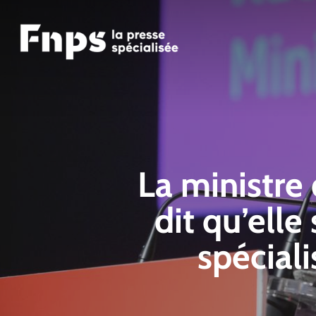
Skip
to
main
content
La ministre
dit qu’elle
spécial