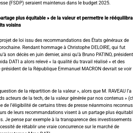
esse (FSDP) seraient maintenus dans le budget 2025.
artage plus équitable » de la valeur et permettre le rééquilibr
ts voisins
e projet de loi issu des recommandations des États généraux de
e prochaine. Rendant hommage à Christophe DELOIRE, qui fut
’à son décès en juin dernier, ainsi qu’à Bruno PATINO, présiden
da DATI a alors relevé « la qualité du travail réalisé » et des
 le président de la République Emmanuel MACRON devrait se voir
question de la répartition de la valeur », alors que M. RAVEAU l’a
nds acteurs de la tech, de la valeur générée par nos contenus » (c
se de l’éligibilité de certains titres de presse néanmoins reconnus
ieurs de leurs recommandations visent à un partage plus équitabl
us. Je pense par exemple à la transparence des investissements
écessité de rétablir une vraie concurrence sur le marché de