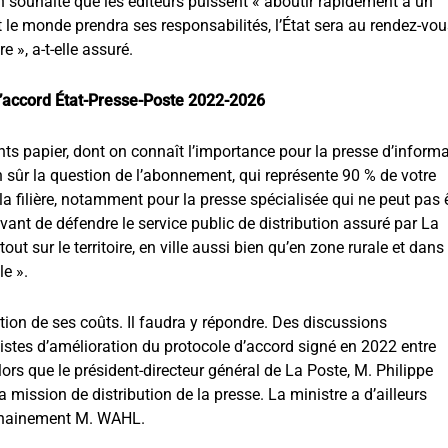
n souhaite que les éditeurs puissent « aboutir rapidement à un
ut le monde prendra ses responsabilités, l’État sera au rendez-vou
e », a-t-elle assuré.
e l’accord État-Presse-Poste 2022-2026
ents papier, dont on connaît l’importance pour la presse d’inform
en sûr la question de l’abonnement, qui représente 90 % de votre
 la filière, notamment pour la presse spécialisée qui ne peut pas 
 avant de défendre le service public de distribution assuré par La
out sur le territoire, en ville aussi bien qu’en zone rurale et dans
le ».
tion de ses coûts. Il faudra y répondre. Des discussions
 pistes d’amélioration du protocole d’accord signé en 2022 entre
lors que le président-directeur général de La Poste, M. Philippe
 mission de distribution de la presse. La ministre a d’ailleurs
rochainement M. WAHL.