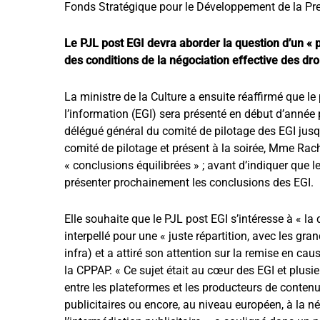
Fonds Stratégique pour le Développement de la Pr
Le PJL post EGI devra aborder la question d’un « p
des conditions de la négociation effective des droi
La ministre de la Culture a ensuite réaffirmé que l
l’information (EGI) sera présenté en début d’anné
délégué général du comité de pilotage des EGI jusqu
comité de pilotage et présent à la soirée, Mme Rachi
« conclusions équilibrées » ; avant d’indiquer que
présenter prochainement les conclusions des EGI.
Elle souhaite que le PJL post EGI s’intéresse à « la 
interpellé pour une « juste répartition, avec les gra
infra) et a attiré son attention sur la remise en cau
la CPPAP. « Ce sujet était au cœur des EGI et plus
entre les plateformes et les producteurs de conten
publicitaires ou encore, au niveau européen, à la n