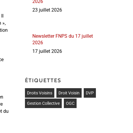
2026
23 juillet 2026
Il
 »,
tion
Newsletter FNPS du 17 juillet
2026
17 juillet 2026
ce
ÉTIQUETTES
Droits Voisins
Droit Voisin
DVP
en
Gestion Collective
OGC
re
et du